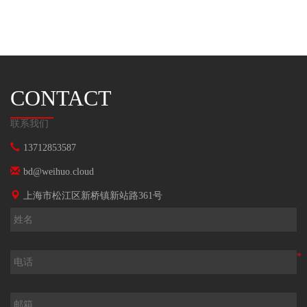
的顶级入口。上海威火近日发布共享主机游戏一体机,正式宣
布抢占元宇宙顶级入口,方便5亿年情人方便快捷的享受顶级
电影质感的3A游戏作品。
CONTACT
联系我们
13712853587
bd@weihuo.cloud
上海市松江区新桥镇新站路361号
*