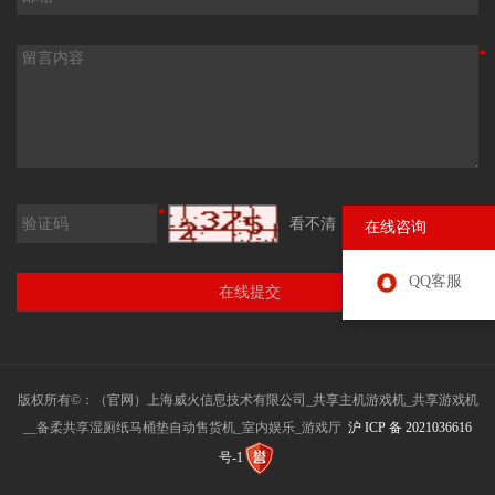
*
*
看不清，换一张
在线咨询
QQ客服
版权所有©：（官网）上海威火信息技术有限公司_共享主机游戏机_共享游戏机
__备柔共享湿厕纸马桶垫自动售货机_室内娱乐_游戏厅
沪 ICP 备 2021036616
号-1