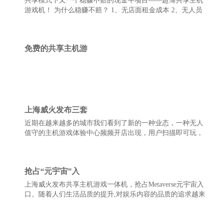
共享模式下又一个稳赚不赔的现金牛项目——超薄共享主机
游戏机！ 为什么稳赚不赔？ 1、无店面租金成本 2、无人员
工资成本。 3、无补货、备货成本。 没有这些成本，设备又
是一次性投入，盈利只是时间问题！
免费的共享主机游
上海威火发布三套
近期在越来越多的城市我们看到了新的一种业态，一种无人
值守的主机游戏体验中心频频开店出现，用户扫描即可玩，
整个经营过程中店里没有一个员工，业务也无需要备货，真
正实现了低人工成本，无货源成本的轻资产模式。共享主机
游戏体验店，已然成为当下最热门的小成本创业风口！
抢占“元宇宙”入
上海威火发布共享主机游戏一体机，抢占Metaverse元宇宙入
口。随着人们生活品质的提升,对娱乐内容的品质的追求越来
越高,主机游戏作为目前游戏品质的最高体现,正在走进我们
的生活,而代表顶级3D水准的主机游戏,也将成为元宇宙世界