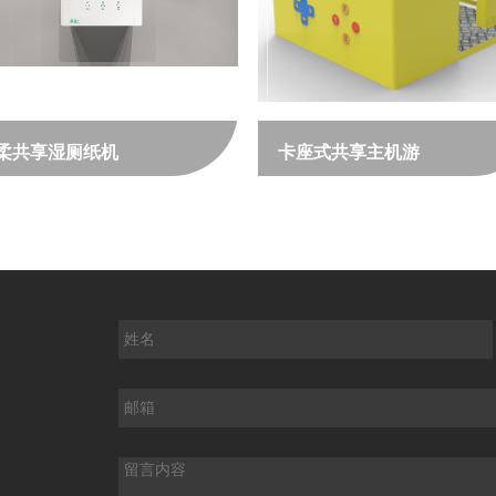
柔共享湿厕纸机
卡座式共享主机游